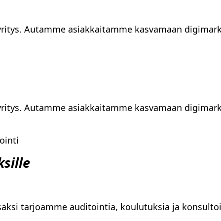
jayritys. Autamme asiakkaitamme kasvamaan digimar
jayritys. Autamme asiakkaitamme kasvamaan digimar
ointi
sille
säksi tarjoamme auditointia, koulutuksia ja konsulto