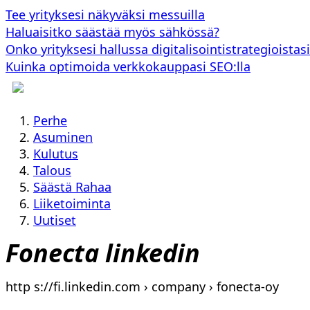
Tee yrityksesi näkyväksi messuilla
Haluaisitko säästää myös sähkössä?
Onko yrityksesi hallussa digitalisointistrategioistasi
Kuinka optimoida verkkokauppasi SEO:lla
Perhe
Asuminen
Kulutus
Talous
Säästä Rahaa
Liiketoiminta
Uutiset
Fonecta linkedin
http s://fi.linkedin.com › company › fonecta-oy