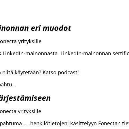
inonnan eri muodot
necta yrityksille
 LinkedIn-mainonnasta. LinkedIn-mainonnan sertifio
 niitä käytetään? Katso podcast!
apahtu…
järjestämiseen
necta yrityksille
pahtuma. … henkilötietojeni käsittelyyn Fonectan tie