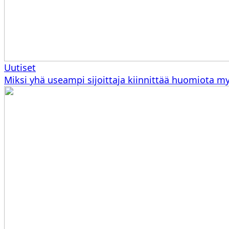
Uutiset
Miksi yhä useampi sijoittaja kiinnittää huomiota my