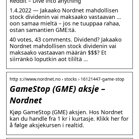
Reddit – Dive into anything
1.4.2022 — Jakaako Nordnet mahdollisen
stock dividenin vai maksaako vastaavan …
oon samaa mieltä – jos ne tuuppaa rahaa,
ostan samantien GME:tä.
40 votes, 43 comments. Dividend? Jakaako
Nordnet mahdollisen stock dividenin vai
maksaako vastaavan määrän $$$? Et
siirränkö loputkin aot tililtä …
http s://www.nordnet.no › stocks › 16121447-game-stop
GameStop (GME) aksje –
Nordnet
Kjøp GameStop (GME) aksjen. Hos Nordnet
kan du handle fra 1 kr i kurtasje. Klikk her for
å følge aksjekursen i realtid.