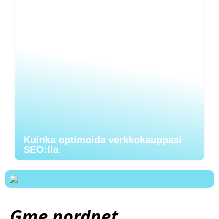
Kuinka optimoida verkkokauppasi
SEO:lla
Gme nordnet