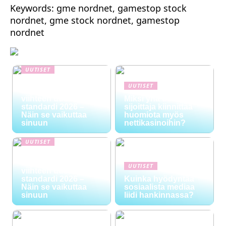
Keywords: gme nordnet, gamestop stock
nordnet, gme stock nordnet, gamestop
nordnet
UUTISET
NYT TAPAHTUI:
UUTISET
Digitaalinen talous ja
viihteen uusi
Miksi yhä useampi
standardi 2026 –
sijoittaja kiinnittää
Näin se vaikuttaa
huomiota myös
sinuun
nettikasinoihin?
UUTISET
NYT TAPAHTUI:
Digitaalinen talous ja
UUTISET
viihteen uusi
standardi 2026 –
Kuinka hyödyntää
Näin se vaikuttaa
sosiaalista mediaa
sinuun
liidi hankinnassa?