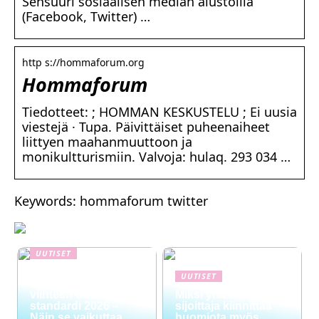
Sensuuri sosiaalisen median alustoilla
(Facebook, Twitter) …
http s://hommaforum.org
Hommaforum
Tiedotteet: ; HOMMAN KESKUSTELU ; Ei uusia
viestejä · Tupa. Päivittäiset puheenaiheet
liittyen maahanmuuttoon ja
monikultturismiin. Valvoja: hulaq. 293 034 …
Keywords: hommaforum twitter
UUTISET
NYT TAPAHTUI:
UUTISET
Digitaalinen talous ja
viihteen uusi
Miksi yhä useampi
standardi 2026 –
sijoittaja kiinnittää
Näin se vaikuttaa
huomiota myös