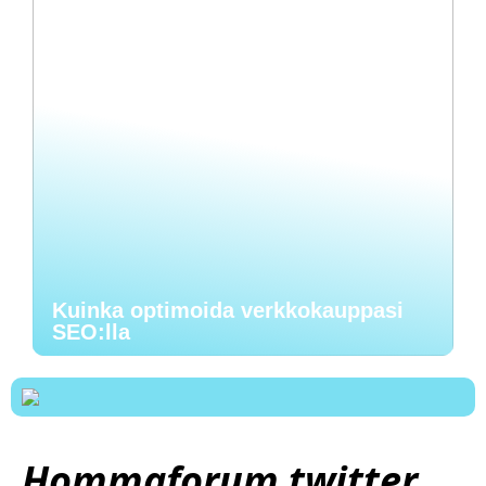
Kuinka optimoida verkkokauppasi
SEO:lla
Hommaforum twitter