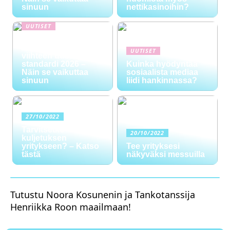
sinuun
nettikasinoihin?
UUTISET
NYT TAPAHTUI:
Digitaalinen talous ja
UUTISET
viihteen uusi
standardi 2026 –
Kuinka hyödyntää
Näin se vaikuttaa
sosiaalista mediaa
sinuun
liidi hankinnassa?
27/10/2022
Tarvitsetko
20/10/2022
kuljetuksen
yritykseen? – Katso
Tee yrityksesi
tästä
näkyväksi messuilla
Tutustu Noora Kosunenin ja Tankotanssija
Henriikka Roon maailmaan!