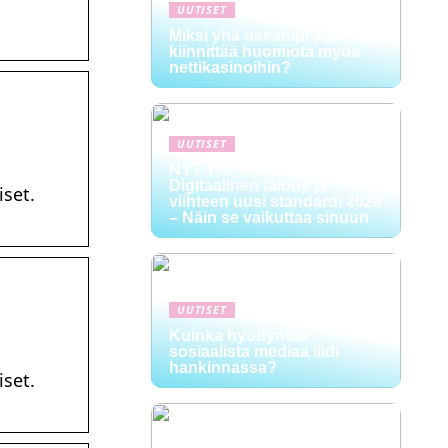
UUTISET
Miksi yhä useampi sijoittaja
kiinnittää huomiota myös
nettikasinoihin?
UUTISET
NYT TAPAHTUI:
Digitaalinen talous ja
iset.
viihteen uusi standardi 2026
– Näin se vaikuttaa sinuun
UUTISET
Kuinka hyödyntää
sosiaalista mediaa liidi
hankinnassa?
iset.