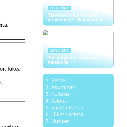
27/10/2022
Tarvitsetko kuljetuksen
yritykseen? – Katso tästä
ita,
20/10/2022
Tee yrityksesi näkyväksi
messuilla
oit lukea
Perhe
n
Asuminen
Kulutus
Talous
Säästä Rahaa
Liiketoiminta
Uutiset