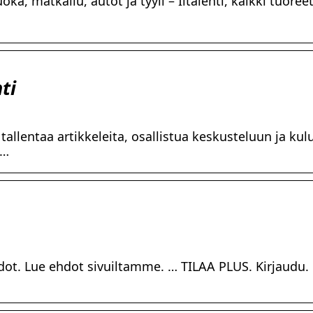
uoka, matkailu, autot ja tyyli – Iltalehti, kaikki tuoree
ti
lentaa artikkeleita, osallistua keskusteluun ja kul
 …
hdot. Lue ehdot sivuiltamme. … TILAA PLUS. Kirjaudu. 