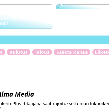
?
sitko säästää myös
ssä?
n
Kulutus
Talous
Säästä Rahaa
Liike
 Alma Media
ltalehti Plus -tilaajana saat rajoituksettoman lukuoik
?