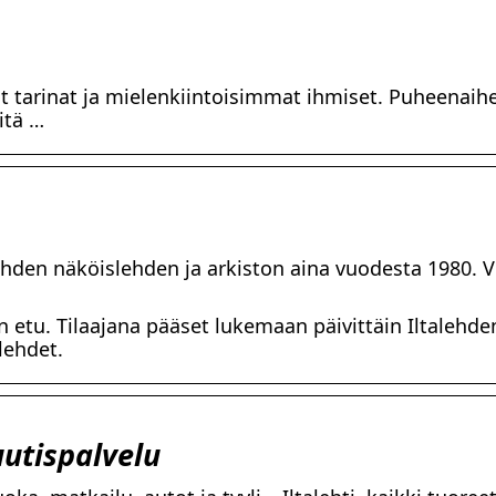
at tarinat ja mielenkiintoisimmat ihmiset. Puheenaihe
itä …
lehden näköislehden ja arkiston aina vuodesta 1980. V
jan etu. Tilaajana pääset lukemaan päivittäin Iltalehde
lehdet.
uutispalvelu