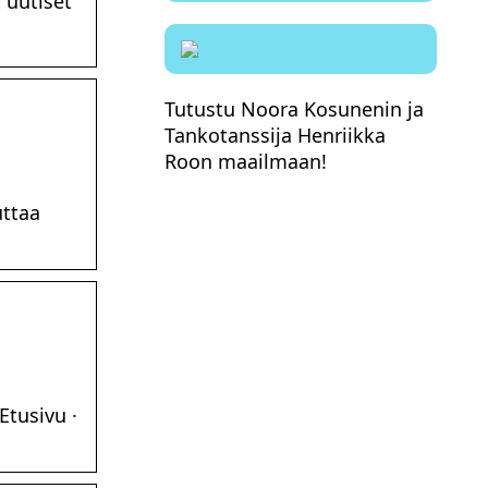
t uutiset
Tutustu Noora Kosunenin ja
Tankotanssija Henriikka
Roon maailmaan!
uttaa
Etusivu ·