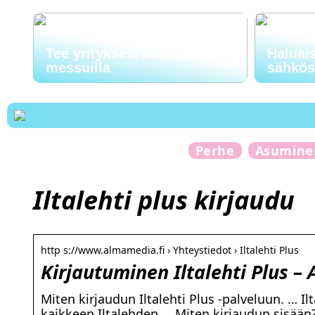
Tee yrityksesi näkyväksi
Haluai
messuilla
sähkö
Perhe
Asumine
Iltalehti plus kirjaudu
http s://www.almamedia.fi › Yhteystiedot › Iltalehti Plus
Kirjautuminen Iltalehti Plus –
Miten kirjaudun Iltalehti Plus -palveluun. … I
kaikkeen Iltalehden … Miten kirjaudun sisään