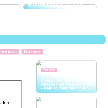
verkkokauppasi SEO:lla
toiminta
Uutiset
UUTISET
NYT TAPAHTUI:
Digitaalinen talous ja
viihteen uusi standardi 2026
– Näin se vaikuttaa sinuun
euden