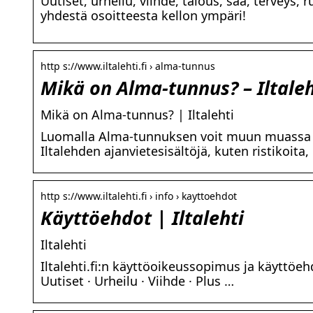
Uutiset, urheilu, viihde, talous, sää, terveys, r
yhdestä osoitteesta kellon ympäri!
http s://www.iltalehti.fi › alma-tunnus
Mikä on Alma-tunnus? – Iltaleh
Mikä on Alma-tunnus? | Iltalehti
Luomalla Alma-tunnuksen voit muun muassa tal
Iltalehden ajanvietesisältöjä, kuten ristikoita,
http s://www.iltalehti.fi › info › kayttoehdot
Käyttöehdot | Iltalehti
Iltalehti
Iltalehti.fi:n käyttöoikeussopimus ja käyttöe
Uutiset · Urheilu · Viihde · Plus …