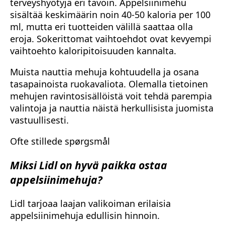
terveyshyötyjä eri tavoin. Appelsiinimehu
sisältää keskimäärin noin 40-50 kaloria per 100
ml, mutta eri tuotteiden välillä saattaa olla
eroja. Sokerittomat vaihtoehdot ovat kevyempi
vaihtoehto kaloripitoisuuden kannalta.
Muista nauttia mehuja kohtuudella ja osana
tasapainoista ruokavaliota. Olemalla tietoinen
mehujen ravintosisällöistä voit tehdä parempia
valintoja ja nauttia näistä herkullisista juomista
vastuullisesti.
Ofte stillede spørgsmål
Miksi Lidl on hyvä paikka ostaa
appelsiinimehuja?
Lidl tarjoaa laajan valikoiman erilaisia
appelsiinimehuja edullisin hinnoin.