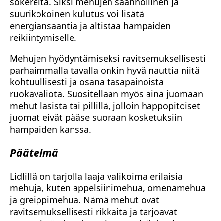
sokereita. Siksi mehujen säännöllinen ja
suurikokoinen kulutus voi lisätä
energiansaantia ja altistaa hampaiden
reikiintymiselle.
Mehujen hyödyntämiseksi ravitsemuksellisesti
parhaimmalla tavalla onkin hyvä nauttia niitä
kohtuullisesti ja osana tasapainoista
ruokavaliota. Suositellaan myös aina juomaan
mehut lasista tai pillillä, jolloin happopitoiset
juomat eivät pääse suoraan kosketuksiin
hampaiden kanssa.
Päätelmä
Lidlillä on tarjolla laaja valikoima erilaisia
mehuja, kuten appelsiinimehua, omenamehua
ja greippimehua. Nämä mehut ovat
ravitsemuksellisesti rikkaita ja tarjoavat