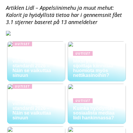
Artiklen Lidl – Appelsiinimehu ja muut mehut:
Kalorit ja hyödyllistä tietoa har i gennemsnit fået
3.1
stjerner baseret på
13
anmeldelser
UUTISET
NYT TAPAHTUI:
UUTISET
Digitaalinen talous ja
viihteen uusi
Miksi yhä useampi
standardi 2026 –
sijoittaja kiinnittää
Näin se vaikuttaa
huomiota myös
sinuun
nettikasinoihin?
UUTISET
NYT TAPAHTUI:
Digitaalinen talous ja
UUTISET
viihteen uusi
standardi 2026 –
Kuinka hyödyntää
Näin se vaikuttaa
sosiaalista mediaa
sinuun
liidi hankinnassa?