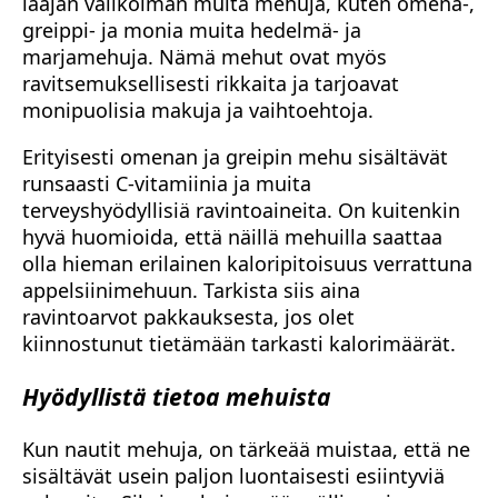
laajan valikoiman muita mehuja, kuten omena-,
greippi- ja monia muita hedelmä- ja
marjamehuja. Nämä mehut ovat myös
ravitsemuksellisesti rikkaita ja tarjoavat
monipuolisia makuja ja vaihtoehtoja.
Erityisesti omenan ja greipin mehu sisältävät
runsaasti C-vitamiinia ja muita
terveyshyödyllisiä ravintoaineita. On kuitenkin
hyvä huomioida, että näillä mehuilla saattaa
olla hieman erilainen kaloripitoisuus verrattuna
appelsiinimehuun. Tarkista siis aina
ravintoarvot pakkauksesta, jos olet
kiinnostunut tietämään tarkasti kalorimäärät.
Hyödyllistä tietoa mehuista
Kun nautit mehuja, on tärkeää muistaa, että ne
sisältävät usein paljon luontaisesti esiintyviä