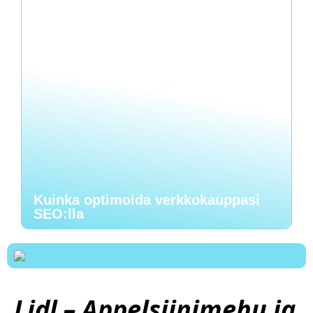
Kuinka optimoida verkkokauppasi
SEO:lla
Lidl – Appelsiinimehu ja