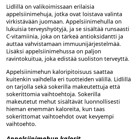
Lidlillä on valikoimissaan erilaisia
appelsiinimehuja, jotka ovat loistava valinta
virkistävään juomaan. Appelsiinimehulla on
lukuisia terveyshyötyjä, ja se sisältää runsaasti
C-vitamiinia, joka on tärkeä antioksidantti ja
auttaa vahvistamaan immuunijärjestelmää.
Lisäksi appelsiinimehussa on paljon
ravintokuitua, joka edistää suoliston terveyttä.
Appelsiinimehun kaloripitoisuus saattaa
kuitenkin vaihdella eri tuotteiden välillä. Lidlillä
on tarjolla sekä sokerilla makeutettuja että
sokerittomia vaihtoehtoja. Sokerilla
makeutetut mehut sisältävät luonnollisesti
hieman enemmän kaloreita, kun taas
sokerittomat vaihtoehdot ovat kevyempi
vaihtoehto.
Appelsiinimehun kalorit