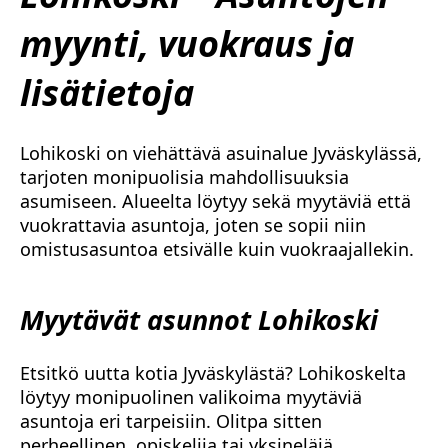
myynti, vuokraus ja
lisätietoja
Lohikoski on viehättävä asuinalue Jyväskylässä,
tarjoten monipuolisia mahdollisuuksia
asumiseen. Alueelta löytyy sekä myytäviä että
vuokrattavia asuntoja, joten se sopii niin
omistusasuntoa etsivälle kuin vuokraajallekin.
Myytävät asunnot Lohikoski
Etsitkö uutta kotia Jyväskylästä? Lohikoskelta
löytyy monipuolinen valikoima myytäviä
asuntoja eri tarpeisiin. Olitpa sitten
perheellinen, opiskelija tai yksineläjä,