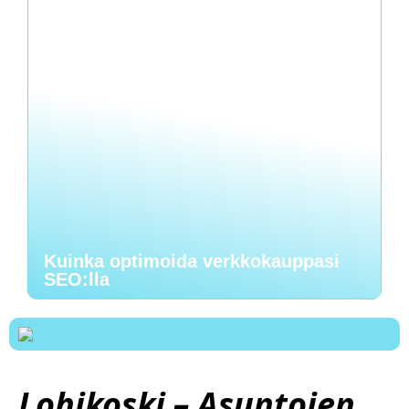
Kuinka optimoida verkkokauppasi
SEO:lla
Lohikoski – Asuntojen