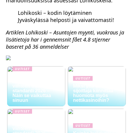
mahdollisuuksista asuessasi Lohikoskella.
Lohikoski – kodin löytäminen
Jyväskylässä helposti ja vaivattomasti!
Artiklen Lohikoski – Asuntojen myynti, vuokraus ja
lisätietoja har i gennemsnit fået
4.8
stjerner
baseret på
36
anmeldelser
UUTISET
NYT TAPAHTUI:
UUTISET
Digitaalinen talous ja
viihteen uusi
Miksi yhä useampi
standardi 2026 –
sijoittaja kiinnittää
Näin se vaikuttaa
huomiota myös
sinuun
nettikasinoihin?
UUTISET
NYT TAPAHTUI:
Digitaalinen talous ja
UUTISET
viihteen uusi