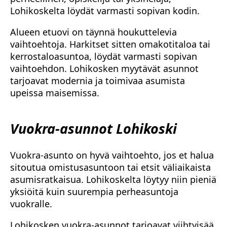
Lohikoskelta löydät varmasti sopivan kodin.
Alueen etuovi on täynnä houkuttelevia
vaihtoehtoja. Harkitset sitten omakotitaloa tai
kerrostaloasuntoa, löydät varmasti sopivan
vaihtoehdon. Lohikosken myytävät asunnot
tarjoavat modernia ja toimivaa asumista
upeissa maisemissa.
Vuokra-asunnot Lohikoski
Vuokra-asunto on hyvä vaihtoehto, jos et halua
sitoutua omistusasuntoon tai etsit väliaikaista
asumisratkaisua. Lohikoskelta löytyy niin pieniä
yksiöitä kuin suurempia perheasuntoja
vuokralle.
Lohikosken vuokra-asunnot tarjoavat viihtyisää