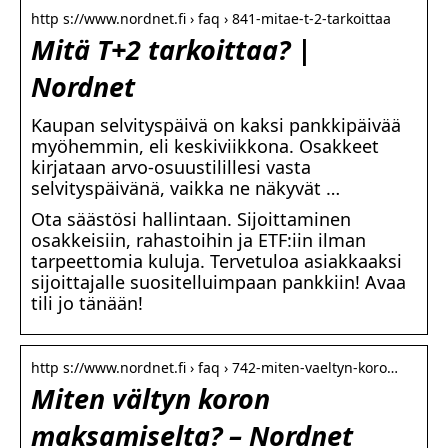
http s://www.nordnet.fi › faq › 841-mitae-t-2-tarkoittaa
Mitä T+2 tarkoittaa? |
Nordnet
Kaupan selvityspäivä on kaksi pankkipäivää
myöhemmin, eli keskiviikkona. Osakkeet
kirjataan arvo-osuustilillesi vasta
selvityspäivänä, vaikka ne näkyvät …
Ota säästösi hallintaan. Sijoittaminen
osakkeisiin, rahastoihin ja ETF:iin ilman
tarpeettomia kuluja. Tervetuloa asiakkaaksi
sijoittajalle suositelluimpaan pankkiin! Avaa
tili jo tänään!
http s://www.nordnet.fi › faq › 742-miten-vaeltyn-koro…
Miten vältyn koron
maksamiselta? – Nordnet