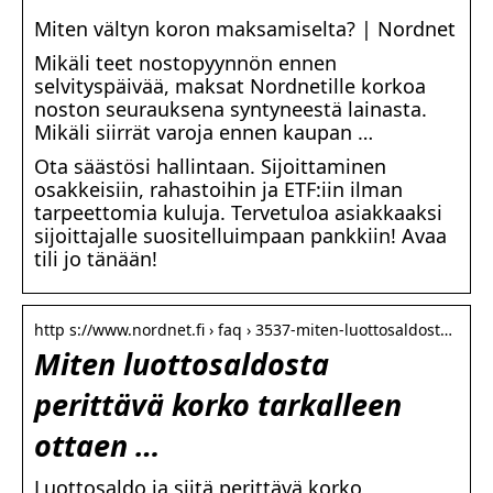
Miten vältyn koron maksamiselta? | Nordnet
Mikäli teet nostopyynnön ennen
selvityspäivää, maksat Nordnetille korkoa
noston seurauksena syntyneestä lainasta.
Mikäli siirrät varoja ennen kaupan …
Ota säästösi hallintaan. Sijoittaminen
osakkeisiin, rahastoihin ja ETF:iin ilman
tarpeettomia kuluja. Tervetuloa asiakkaaksi
sijoittajalle suositelluimpaan pankkiin! Avaa
tili jo tänään!
http s://www.nordnet.fi › faq › 3537-miten-luottosaldost…
Miten luottosaldosta
perittävä korko tarkalleen
ottaen …
Luottosaldo ja siitä perittävä korko