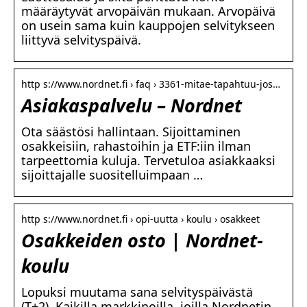
määräytyvät arvopäivän mukaan. Arvopäivä
on usein sama kuin kauppojen selvitykseen
liittyvä selvityspäivä.
http s://www.nordnet.fi › faq › 3361-mitae-tapahtuu-jos…
Asiakaspalvelu – Nordnet
Ota säästösi hallintaan. Sijoittaminen
osakkeisiin, rahastoihin ja ETF:iin ilman
tarpeettomia kuluja. Tervetuloa asiakkaaksi
sijoittajalle suositelluimpaan …
http s://www.nordnet.fi › opi-uutta › koulu › osakkeet
Osakkeiden osto | Nordnet-
koulu
Lopuksi muutama sana selvityspäivästä
(T+2). Kaikilla markkinoilla, joilla Nordnetin