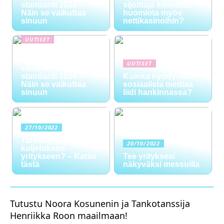
standardi 2026 –
sijoittaja kiinnittää
Näin se vaikuttaa
huomiota myös
sinuun
nettikasinoihin?
UUTISET
NYT TAPAHTUI:
Digitaalinen talous ja
UUTISET
viihteen uusi
standardi 2026 –
Kuinka hyödyntää
Näin se vaikuttaa
sosiaalista mediaa
sinuun
liidi hankinnassa?
27/10/2022
Tarvitsetko
20/10/2022
kuljetuksen
yritykseen? – Katso
Tee yrityksesi
tästä
näkyväksi messuilla
Tutustu Noora Kosunenin ja Tankotanssija
Henriikka Roon maailmaan!