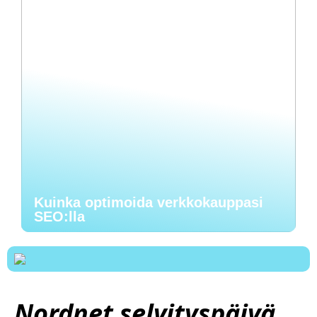
Kuinka optimoida verkkokauppasi
SEO:lla
Nordnet selvityspäivä