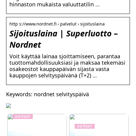
hinnaston mukaista valuuttatilin …
http s://www.nordnet.fi › palvelut › sijoituslaina
Sijoituslaina | Superluotto –
Nordnet
Voit käyttää lainaa sjoittamiseen, parantaa
tuottomahdollisuuksiasi ja maksaa tekemäsi
osakeostot kauppapäivän sijasta vasta
kauppojen selvityspäivänä (T+2) …
Keywords: nordnet selvityspäivä
UUTISET
NYT TAPAHTUI:
UUTISET
Digitaalinen talous ja
viihteen uusi
Miksi yhä useampi