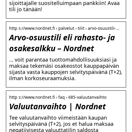
sijoittajalle suositelluimpaan pankkiin! Avaa
tili jo tänään!
http s://www.nordnet.fi › palvelut › tilit › arvo-osuustili-…
Arvo-osuustili eli rahasto- ja
osakesalkku – Nordnet
… voit parantaa tuottomahdollisuuksiasi ja
maksaa tekemäsi osakeostot kauppapäivän
sijasta vasta kauppojen selvityspäivänä (T+2),
ilman korkoseuraamuksia.
http s://www.nordnet.fi › faq › 685-valuutanvaihto
Valuutanvaihto | Nordnet
Tee valuutanvaihto viimeistään kaupan
selvityspäivänä (T+2), jos et halua maksaa
negatiivisesta valuuttatilin saldosta