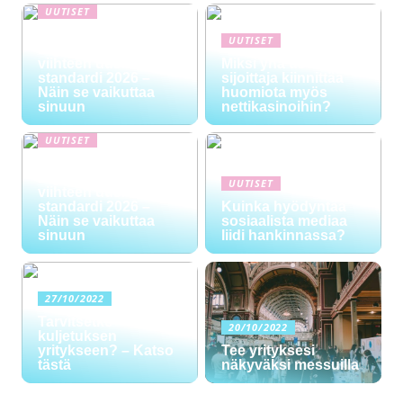
UUTISET
NYT TAPAHTUI:
UUTISET
Digitaalinen talous ja
viihteen uusi
Miksi yhä useampi
standardi 2026 –
sijoittaja kiinnittää
Näin se vaikuttaa
huomiota myös
sinuun
nettikasinoihin?
UUTISET
NYT TAPAHTUI:
Digitaalinen talous ja
UUTISET
viihteen uusi
standardi 2026 –
Kuinka hyödyntää
Näin se vaikuttaa
sosiaalista mediaa
sinuun
liidi hankinnassa?
27/10/2022
Tarvitsetko
20/10/2022
kuljetuksen
yritykseen? – Katso
Tee yrityksesi
tästä
näkyväksi messuilla