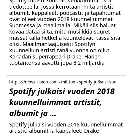
Spotify muisti Soundin verkkotoimitusta
tiedotteella, jossa kerrotaan, mitä artistit,
albumit, kappaleet, podcastit ja tapahtumat
ovat olleet vuoden 2018 kuunnelluimmat
Suomessa ja maailmalla. Mikäli siis haluat
kovaa dataa siitä, mitä musiikkia suuret
massat tällä hetkellä kuuntelevat, tässä sitä
olisi. Maailmanlaajuisesti Spotifyn
kuunnelluin artisti tänä vuonna on ollut
Kanadan superräppäri Drake. Hänen
tuotantonsa aavutti jopa 8,2 miljardia
http s://news.cision.com › miltton › spotify-julkaisi-vuo…
Spotify julkaisi vuoden 2018
kuunnelluimmat artistit,
albumit ja …
Spotify julkaisi vuoden 2018 kuunnelluimmat
artistit, albumit ja kappaleet: Drake