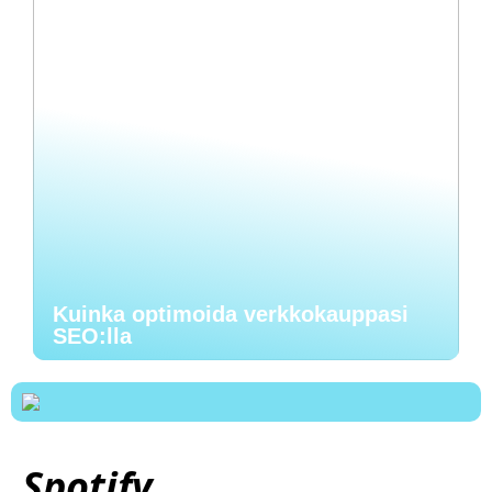
Kuinka optimoida verkkokauppasi
SEO:lla
Spotify