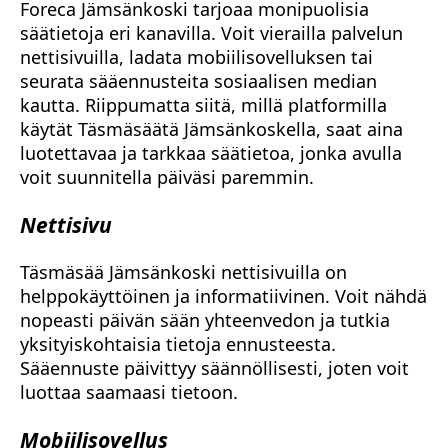
Foreca Jämsänkoski tarjoaa monipuolisia
säätietoja eri kanavilla. Voit vierailla palvelun
nettisivuilla, ladata mobiilisovelluksen tai
seurata sääennusteita sosiaalisen median
kautta. Riippumatta siitä, millä platformilla
käytät Täsmäsäätä Jämsänkoskella, saat aina
luotettavaa ja tarkkaa säätietoa, jonka avulla
voit suunnitella päiväsi paremmin.
Nettisivu
Täsmäsää Jämsänkoski nettisivuilla on
helppokäyttöinen ja informatiivinen. Voit nähdä
nopeasti päivän sään yhteenvedon ja tutkia
yksityiskohtaisia tietoja ennusteesta.
Sääennuste päivittyy säännöllisesti, joten voit
luottaa saamaasi tietoon.
Mobiilisovellus