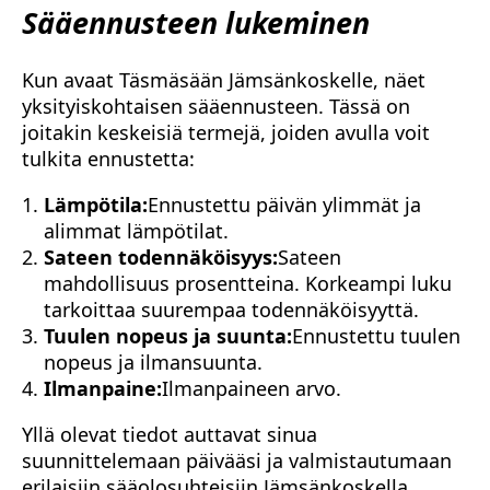
Sääennusteen lukeminen
Kun avaat Täsmäsään Jämsänkoskelle, näet
yksityiskohtaisen sääennusteen. Tässä on
joitakin keskeisiä termejä, joiden avulla voit
tulkita ennustetta:
Lämpötila:
Ennustettu päivän ylimmät ja
alimmat lämpötilat.
Sateen todennäköisyys:
Sateen
mahdollisuus prosentteina. Korkeampi luku
tarkoittaa suurempaa todennäköisyyttä.
Tuulen nopeus ja suunta:
Ennustettu tuulen
nopeus ja ilmansuunta.
Ilmanpaine:
Ilmanpaineen arvo.
Yllä olevat tiedot auttavat sinua
suunnittelemaan päivääsi ja valmistautumaan
erilaisiin sääolosuhteisiin Jämsänkoskella.