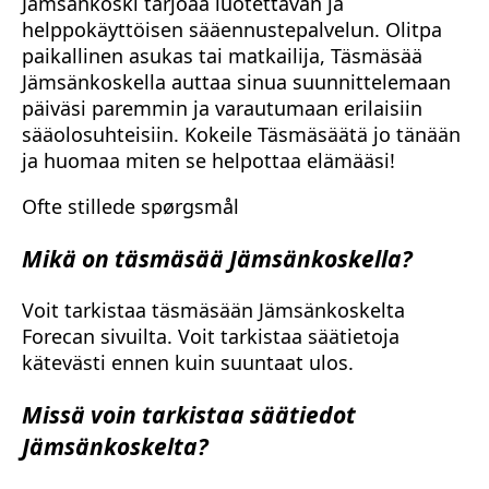
Jämsänkoski tarjoaa luotettavan ja
helppokäyttöisen sääennustepalvelun. Olitpa
paikallinen asukas tai matkailija, Täsmäsää
Jämsänkoskella auttaa sinua suunnittelemaan
päiväsi paremmin ja varautumaan erilaisiin
sääolosuhteisiin. Kokeile Täsmäsäätä jo tänään
ja huomaa miten se helpottaa elämääsi!
Ofte stillede spørgsmål
Mikä on täsmäsää Jämsänkoskella?
Voit tarkistaa täsmäsään Jämsänkoskelta
Forecan sivuilta. Voit tarkistaa säätietoja
kätevästi ennen kuin suuntaat ulos.
Missä voin tarkistaa säätiedot
Jämsänkoskelta?