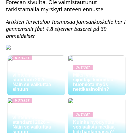
Forecan sivuilta. Ole valmistautunut
tarkistamalla myrskytilanteen ennuste.
Artiklen Tervetuloa Täsmäsää Jämsänkoskelle har i
gennemsnit fået
4.8
stjerner baseret på
39
anmeldelser
UUTISET
NYT TAPAHTUI:
UUTISET
Digitaalinen talous ja
viihteen uusi
Miksi yhä useampi
standardi 2026 –
sijoittaja kiinnittää
Näin se vaikuttaa
huomiota myös
sinuun
nettikasinoihin?
UUTISET
NYT TAPAHTUI:
Digitaalinen talous ja
UUTISET
viihteen uusi
standardi 2026 –
Kuinka hyödyntää
Näin se vaikuttaa
sosiaalista mediaa
sinuun
liidi hankinnassa?