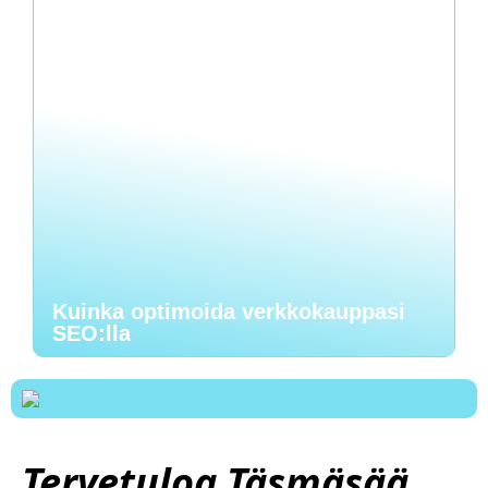
Kuinka optimoida verkkokauppasi
SEO:lla
Tervetuloa Täsmäsää