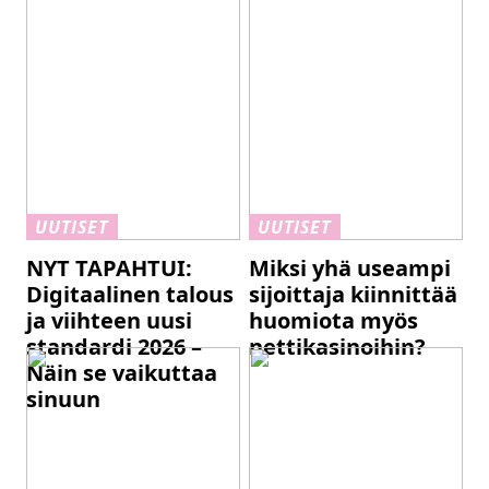
UUTISET
UUTISET
NYT TAPAHTUI:
Miksi yhä useampi
Digitaalinen talous
sijoittaja kiinnittää
ja viihteen uusi
huomiota myös
standardi 2026 –
nettikasinoihin?
Näin se vaikuttaa
sinuun