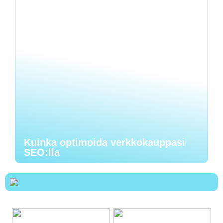
Kuinka optimoida verkkokauppasi
SEO:lla