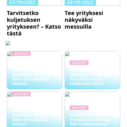
27/10/2022
20/10/2022
Tarvitsetko
Tee yrityksesi
kuljetuksen
näkyväksi
yritykseen? – Katso
messuilla
tästä
UUTISET
NYT TAPAHTUI:
UUTISET
Digitaalinen talous ja
viihteen uusi
Miksi yhä useampi
standardi 2026 –
sijoittaja kiinnittää
Näin se vaikuttaa
huomiota myös
sinuun
nettikasinoihin?
UUTISET
NYT TAPAHTUI:
Digitaalinen talous ja
UUTISET
viihteen uusi
standardi 2026 –
Kuinka hyödyntää
Näin se vaikuttaa
sosiaalista mediaa
sinuun
liidi hankinnassa?