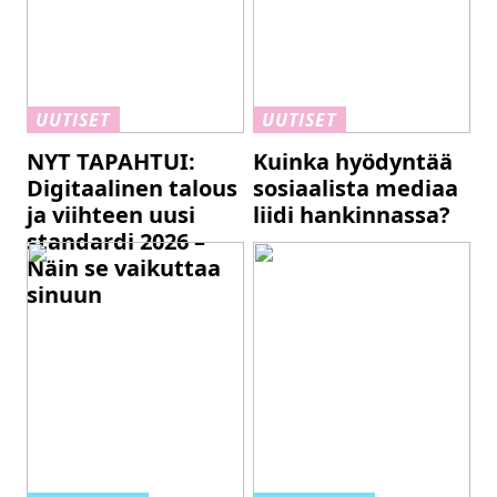
UUTISET
UUTISET
NYT TAPAHTUI:
Kuinka hyödyntää
Digitaalinen talous
sosiaalista mediaa
ja viihteen uusi
liidi hankinnassa?
standardi 2026 –
Näin se vaikuttaa
sinuun