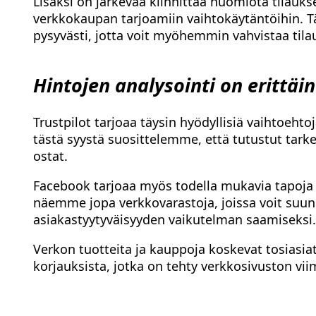
Lisäksi on järkevää kiinnittää huomiota tilauks
verkkokaupan tarjoamiin vaihtokäytäntöihin. Tä
pysyvästi, jotta voit myöhemmin vahvistaa tilauk
Hintojen analysointi on erittäi
Trustpilot tarjoaa täysin hyödyllisiä vaihtoeht
tästä syystä suosittelemme, että tutustut ta
ostat.
Facebook tarjoaa myös todella mukavia tapoja s
näemme jopa verkkovarastoja, joissa voit suunn
asiakastyytyväisyyden vaikutelman saamiseksi.
Verkon tuotteita ja kauppoja koskevat tosiasia
korjauksista, jotka on tehty verkkosivuston vi