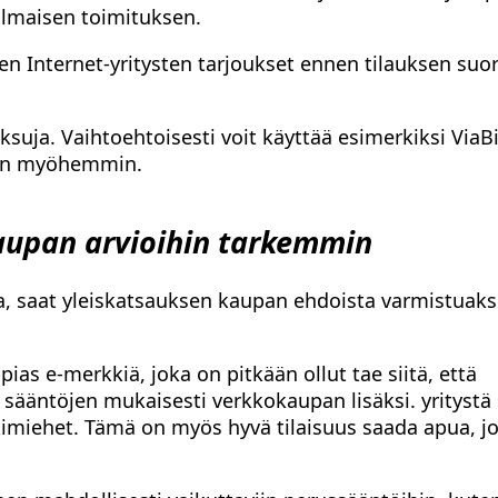
 ilmaisen toimituksen.
en Internet-yritysten tarjoukset ennen tilauksen suor
uja. Vaihtoehtoisesti voit käyttää esimerkiksi ViaBi
man myöhemmin.
kaupan arvioihin tarkemmin
, saat yleiskatsauksen kaupan ehdoista varmistuaks
as e-merkkiä, joka on pitkään ollut tae siitä, että
 sääntöjen mukaisesti verkkokaupan lisäksi. yritystä 
kimiehet. Tämä on myös hyvä tilaisuus saada apua, j