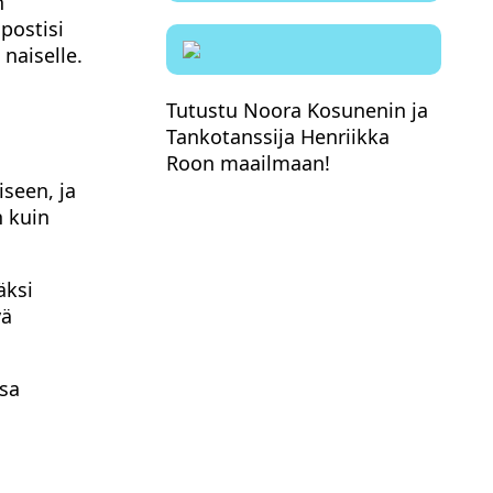
n
postisi
 naiselle.
Tutustu Noora Kosunenin ja
Tankotanssija Henriikka
Roon maailmaan!
iseen, ja
n kuin
äksi
vä
ssa