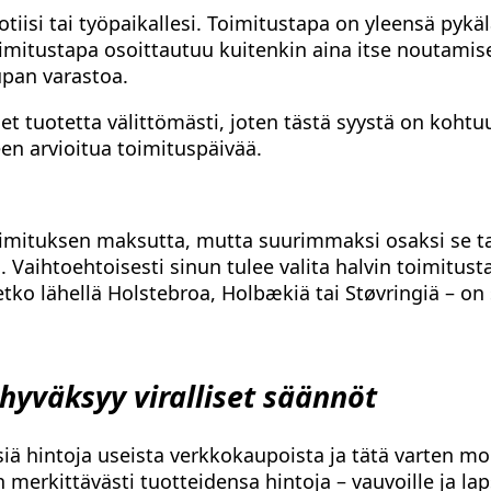
otiisi tai työpaikallesi. Toimitustapa on yleensä pykä
mitustapa osoittautuu kuitenkin aina itse noutamis
aupan varastoa.
set tuotetta välittömästi, joten tästä syystä on kohtu
en arvioitua toimituspäivää.
t toimituksen maksutta, mutta suurimmaksi osaksi se 
a. Vaihtoehtoisesti sinun tulee valita halvin toimitust
tko lähellä Holstebroa, Holbækiä tai Støvringiä – on 
hyväksyy viralliset säännöt
iä hintoja useista verkkokaupoista ja tätä varten mo
erkittävästi tuotteidensa hintoja – vauvoille ja laps