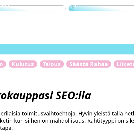
ssä?
?
n
Kulutus
Talous
Säästä Rahaa
Liike
okauppasi SEO:lla
rilaisia toimitusvaihtoehtoja. Hyvin yleistä tällä het
etin kun siihen on mahdollisuus. Rahtityyppi on siks
stapa.