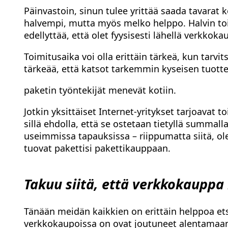
Päinvastoin, sinun tulee yrittää saada tavarat k
halvempi, mutta myös melko helppo. Halvin toi
edellyttää, että olet fyysisesti lähellä verkkok
Toimitusaika voi olla erittäin tärkeä, kun tarvit
tärkeää, että katsot tarkemmin kyseisen tuotte
paketin työntekijät menevät kotiin.
Jotkin yksittäiset Internet-yritykset tarjoava
sillä ehdolla, että se ostetaan tietyllä summall
useimmissa tapauksissa – riippumatta siitä, ole
tuovat pakettisi pakettikauppaan.
Takuu siitä, että verkkokauppa 
Tänään meidän kaikkien on erittäin helppoa ets
verkkokaupoissa on ovat joutuneet alentamaan m