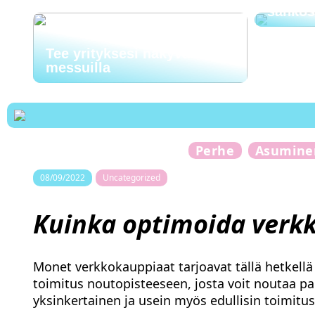
sähkö
Tee yrityksesi näkyväksi
messuilla
Perhe
Asumine
08/09/2022
Uncategorized
Kuinka optimoida verkk
Monet verkkokauppiaat tarjoavat tällä hetkellä e
toimitus noutopisteeseen, josta voit noutaa pak
yksinkertainen ja usein myös edullisin toimitu