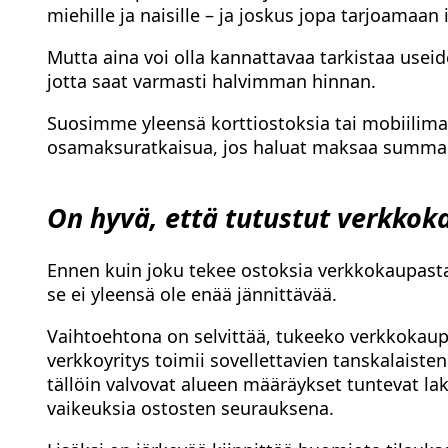
miehille ja naisille – ja joskus jopa tarjoamaan
Mutta aina voi olla kannattavaa tarkistaa useid
jotta saat varmasti halvimman hinnan.
Suosimme yleensä korttiostoksia tai mobiilimaks
osamaksuratkaisua, jos haluat maksaa sum
On hyvä, että tutustut verkko
Ennen kuin joku tekee ostoksia verkkokaupasta
se ei yleensä ole enää jännittävää.
Vaihtoehtona on selvittää, tukeeko verkkokauppi
verkkoyritys toimii sovellettavien tanskalaisten
tällöin valvovat alueen määräykset tuntevat la
vaikeuksia ostosten seurauksena.