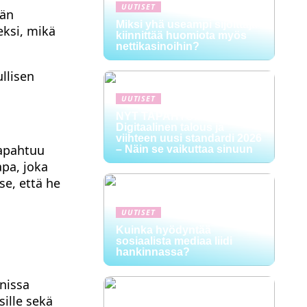
UUTISET
län
Miksi yhä useampi sijoittaja
eksi, mikä
kiinnittää huomiota myös
nettikasinoihin?
ullisen
UUTISET
NYT TAPAHTUI:
Digitaalinen talous ja
viihteen uusi standardi 2026
tapahtuu
– Näin se vaikuttaa sinuun
apa, joka
se, että he
UUTISET
Kuinka hyödyntää
sosiaalista mediaa liidi
hankinnassa?
nissa
ille sekä