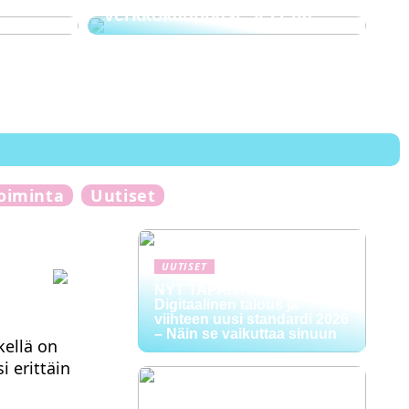
verkkokauppasi SEO:lla
toiminta
Uutiset
UUTISET
NYT TAPAHTUI:
Digitaalinen talous ja
viihteen uusi standardi 2026
– Näin se vaikuttaa sinuun
kellä on
i erittäin