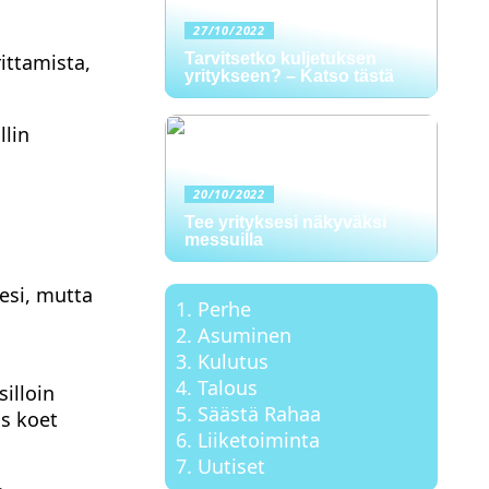
27/10/2022
ittamista,
Tarvitsetko kuljetuksen
yritykseen? – Katso tästä
llin
20/10/2022
Tee yrityksesi näkyväksi
messuilla
esi, mutta
Perhe
Asuminen
Kulutus
Talous
silloin
Säästä Rahaa
os koet
Liiketoiminta
Uutiset