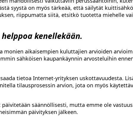
een mahdollisesti vaikuttaviin perussääntöihin, kute
stä syystä on myös tärkeää, että säilytät kuittisähkö
sen, riippumatta siitä, etsitkö tuotetta miehelle vai
n helppoa kenellekään.
oja monien aikaisempien kuluttajien arvioiden arvioim
rkemmin sähköisen kaupankäynnin arvosteluihin enne
aada tietoa Internet-yrityksen uskottavuudesta. Lis
itella tilausprosessin arvion, jota on myös käytettä
t päivitetään säännöllisesti, mutta emme ole vastuu
imeisimmän päivityksen jälkeen.