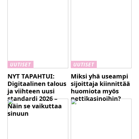
UUTISET
UUTISET
NYT TAPAHTUI:
Miksi yhä useampi
Digitaalinen talous
sijoittaja kiinnittää
ja viihteen uusi
huomiota myös
standardi 2026 –
nettikasinoihin?
Näin se vaikuttaa
sinuun