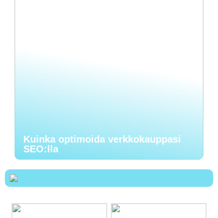
Kuinka optimoida verkkokauppasi
SEO:lla