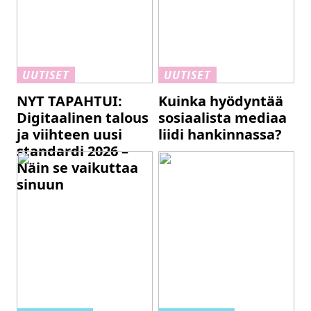
UUTISET
UUTISET
NYT TAPAHTUI:
Kuinka hyödyntää
Digitaalinen talous
sosiaalista mediaa
ja viihteen uusi
liidi hankinnassa?
standardi 2026 –
Näin se vaikuttaa
sinuun