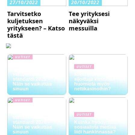
27/10/2022
20/10/2022
Tarvitsetko
Tee yrityksesi
kuljetuksen
näkyväksi
yritykseen? – Katso
messuilla
tästä
UUTISET
NYT TAPAHTUI:
UUTISET
Digitaalinen talous ja
viihteen uusi
Miksi yhä useampi
standardi 2026 –
sijoittaja kiinnittää
Näin se vaikuttaa
huomiota myös
sinuun
nettikasinoihin?
UUTISET
NYT TAPAHTUI:
Digitaalinen talous ja
UUTISET
viihteen uusi
standardi 2026 –
Kuinka hyödyntää
Näin se vaikuttaa
sosiaalista mediaa
sinuun
liidi hankinnassa?