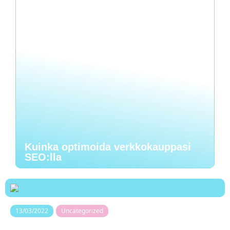
Kuinka optimoida verkkokauppasi
SEO:lla
13/03/2022
Uncategorized