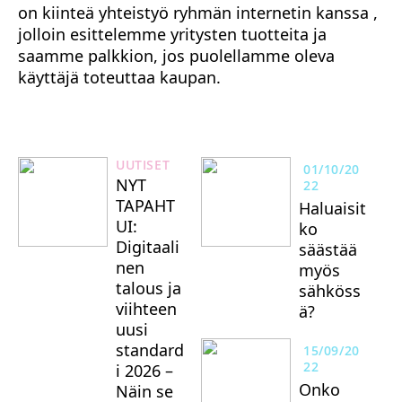
on kiinteä yhteistyö ryhmän internetin kanssa ,
jolloin esittelemme yritysten tuotteita ja
saamme palkkion, jos puolellamme oleva
käyttäjä toteuttaa kaupan.
UUTISET
01/10/20
NYT
22
TAPAHT
Haluaisit
UI:
ko
Digitaali
säästää
nen
myös
talous ja
sähköss
viihteen
ä?
uusi
standard
15/09/20
22
i 2026 –
Onko
Näin se