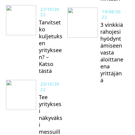
27/10/20
19/08/20
22
22
Tarvitset
3 vinkkiä
ko
rahojesi
kuljetuks
hyödynt
en
ämiseen
yrityksee
vasta
n? –
aloittane
Katso
ena
tästä
yrittäjän
ä
20/10/20
22
Tee
yritykses
i
näkyväks
i
messuill