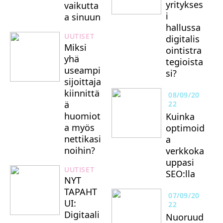
yritykses
vaikutta
i
a sinuun
hallussa
UUTISET
digitalis
Miksi
ointistra
yhä
tegioista
useampi
si?
sijoittaja
kiinnittä
08/09/20
ä
22
huomiot
Kuinka
a myös
optimoid
nettikasi
a
noihin?
verkkoka
uppasi
UUTISET
SEO:lla
NYT
TAPAHT
07/09/20
UI:
22
Digitaali
Nuoruud