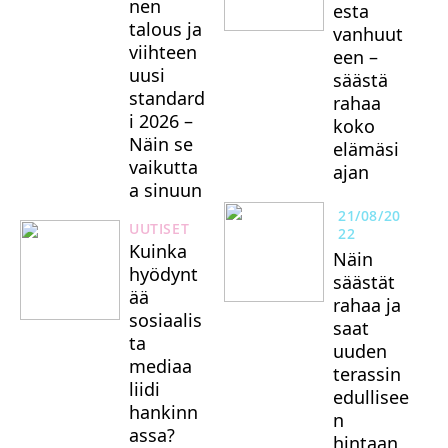
nen
esta
talous ja
vanhuut
viihteen
een –
uusi
säästä
standard
rahaa
i 2026 –
koko
Näin se
elämäsi
vaikutta
ajan
a sinuun
21/08/20
UUTISET
22
Kuinka
Näin
hyödynt
säästät
ää
rahaa ja
sosiaalis
saat
ta
uuden
mediaa
terassin
liidi
edullisee
hankinn
n
assa?
hintaan