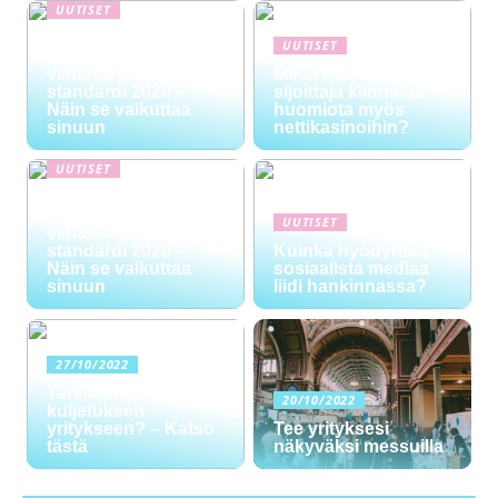
UUTISET
NYT TAPAHTUI:
UUTISET
Digitaalinen talous ja
viihteen uusi
Miksi yhä useampi
standardi 2026 –
sijoittaja kiinnittää
Näin se vaikuttaa
huomiota myös
sinuun
nettikasinoihin?
UUTISET
NYT TAPAHTUI:
Digitaalinen talous ja
UUTISET
viihteen uusi
standardi 2026 –
Kuinka hyödyntää
Näin se vaikuttaa
sosiaalista mediaa
sinuun
liidi hankinnassa?
27/10/2022
Tarvitsetko
20/10/2022
kuljetuksen
yritykseen? – Katso
Tee yrityksesi
tästä
näkyväksi messuilla