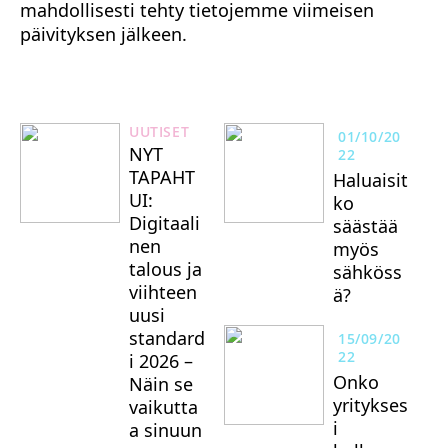
mahdollisesti tehty tietojemme viimeisen
päivityksen jälkeen.
UUTISET
01/10/20
NYT
22
TAPAHT
Haluaisit
UI:
ko
Digitaali
säästää
nen
myös
talous ja
sähköss
viihteen
ä?
uusi
standard
15/09/20
22
i 2026 –
Onko
Näin se
yritykses
vaikutta
i
a sinuun