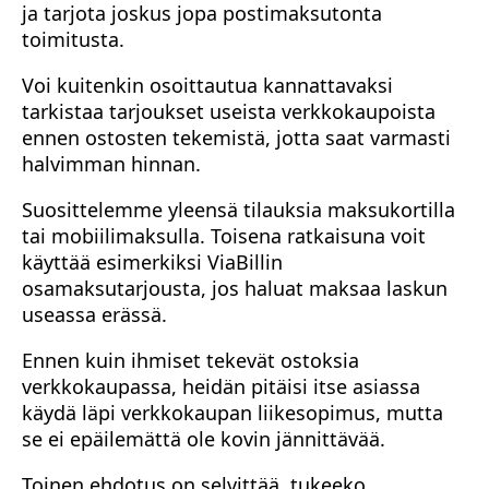
ja tarjota joskus jopa postimaksutonta
toimitusta.
Voi kuitenkin osoittautua kannattavaksi
tarkistaa tarjoukset useista verkkokaupoista
ennen ostosten tekemistä, jotta saat varmasti
halvimman hinnan.
Suosittelemme yleensä tilauksia maksukortilla
tai mobiilimaksulla. Toisena ratkaisuna voit
käyttää esimerkiksi ViaBillin
osamaksutarjousta, jos haluat maksaa laskun
useassa erässä.
Ennen kuin ihmiset tekevät ostoksia
verkkokaupassa, heidän pitäisi itse asiassa
käydä läpi verkkokaupan liikesopimus, mutta
se ei epäilemättä ole kovin jännittävää.
Toinen ehdotus on selvittää, tukeeko