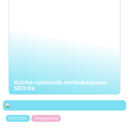
Kuinka optimoida verkkokauppasi
SEO:lla
03/07/2022
Uncategorized