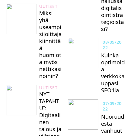
hallussa
UUTISET
digitalis
Miksi
ointistra
yhä
tegioista
useampi
si?
sijoittaja
kiinnittä
08/09/20
ä
22
huomiot
Kuinka
a myös
optimoid
nettikasi
a
noihin?
verkkoka
uppasi
UUTISET
SEO:lla
NYT
TAPAHT
07/09/20
UI:
22
Digitaali
Nuoruud
nen
esta
talous ja
vanhuut