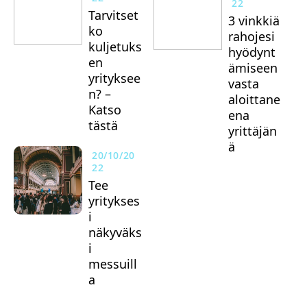
22
Tarvitset
3 vinkkiä
ko
rahojesi
kuljetuks
hyödynt
en
ämiseen
yrityksee
vasta
n? –
aloittane
Katso
ena
tästä
yrittäjän
ä
20/10/20
22
Tee
yritykses
i
näkyväks
i
messuill
a