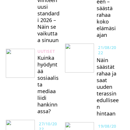
viihteen
een –
uusi
säästä
standard
rahaa
i 2026 –
koko
Näin se
elämäsi
vaikutta
ajan
a sinuun
21/08/20
UUTISET
22
Kuinka
Näin
hyödynt
säästät
ää
rahaa ja
sosiaalis
saat
ta
uuden
mediaa
terassin
liidi
edullisee
hankinn
n
assa?
hintaan
27/10/20
19/08/20
22