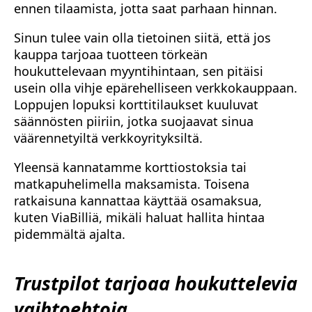
ennen tilaamista, jotta saat parhaan hinnan.
Sinun tulee vain olla tietoinen siitä, että jos
kauppa tarjoaa tuotteen törkeän
houkuttelevaan myyntihintaan, sen pitäisi
usein olla vihje epärehelliseen verkkokauppaan.
Loppujen lopuksi korttitilaukset kuuluvat
säännösten piiriin, jotka suojaavat sinua
väärennetyiltä verkkoyrityksiltä.
Yleensä kannatamme korttiostoksia tai
matkapuhelimella maksamista. Toisena
ratkaisuna kannattaa käyttää osamaksua,
kuten ViaBilliä, mikäli haluat hallita hintaa
pidemmältä ajalta.
Trustpilot tarjoaa houkuttelevia
vaihtoehtoja