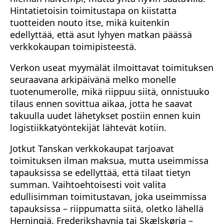
Hintatietoisin toimitustapa on kiistatta
tuotteiden nouto itse, mikä kuitenkin
edellyttää, että asut lyhyen matkan päässä
verkkokaupan toimipisteestä.
Verkon useat myymälät ilmoittavat toimituksen
seuraavana arkipäivänä melko monelle
tuotenumerolle, mikä riippuu siitä, onnistuuko
tilaus ennen sovittua aikaa, jotta he saavat
takuulla uudet lähetykset postiin ennen kuin
logistiikkatyöntekijät lähtevät kotiin.
Jotkut Tanskan verkkokaupat tarjoavat
toimituksen ilman maksua, mutta useimmissa
tapauksissa se edellyttää, että tilaat tietyn
summan. Vaihtoehtoisesti voit valita
edullisimman toimitustavan, joka useimmissa
tapauksissa – riippumatta siitä, oletko lähellä
Herningiä, Frederikshavnia tai Skælskøria –