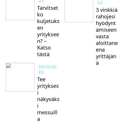
22
22
Tarvitset
3 vinkkiä
ko
rahojesi
kuljetuks
hyödynt
en
ämiseen
yrityksee
vasta
n? –
aloittane
Katso
ena
tästä
yrittäjän
ä
20/10/20
22
Tee
yritykses
i
näkyväks
i
messuill
a