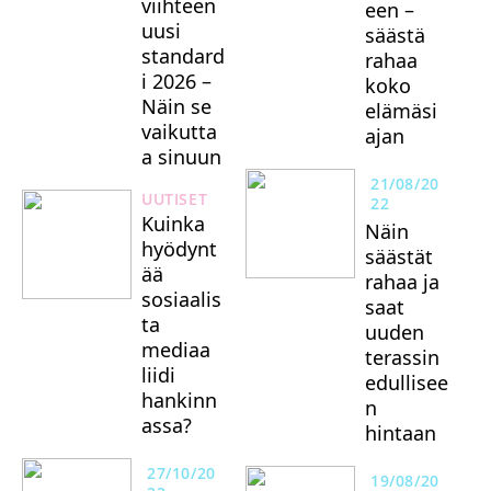
viihteen
een –
uusi
säästä
standard
rahaa
i 2026 –
koko
Näin se
elämäsi
vaikutta
ajan
a sinuun
21/08/20
UUTISET
22
Kuinka
Näin
hyödynt
säästät
ää
rahaa ja
sosiaalis
saat
ta
uuden
mediaa
terassin
liidi
edullisee
hankinn
n
assa?
hintaan
27/10/20
19/08/20