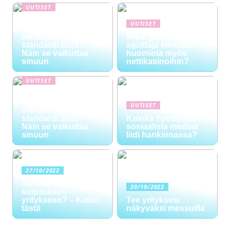
UUTISET
NYT TAPAHTUI:
UUTISET
Digitaalinen talous ja
viihteen uusi
Miksi yhä useampi
standardi 2026 –
sijoittaja kiinnittää
Näin se vaikuttaa
huomiota myös
sinuun
nettikasinoihin?
UUTISET
NYT TAPAHTUI:
Digitaalinen talous ja
UUTISET
viihteen uusi
standardi 2026 –
Kuinka hyödyntää
Näin se vaikuttaa
sosiaalista mediaa
sinuun
liidi hankinnassa?
27/10/2022
Tarvitsetko
20/10/2022
kuljetuksen
yritykseen? – Katso
Tee yrityksesi
tästä
näkyväksi messuilla