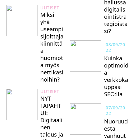
hallussa
UUTISET
digitalis
Miksi
ointistra
yhä
tegioista
useampi
si?
sijoittaja
kiinnittä
08/09/20
ä
22
huomiot
Kuinka
a myös
optimoid
nettikasi
a
noihin?
verkkoka
uppasi
UUTISET
SEO:lla
NYT
TAPAHT
07/09/20
UI:
22
Digitaali
Nuoruud
nen
esta
talous ja
vanhuut