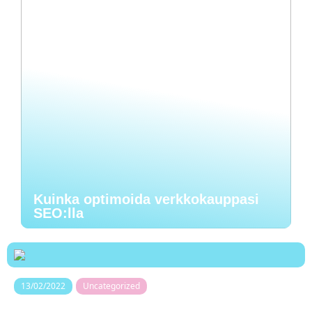
Kuinka optimoida verkkokauppasi
SEO:lla
13/02/2022
Uncategorized