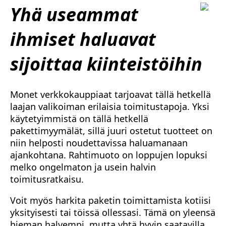
Yhä useammat
ihmiset haluavat
sijoittaa kiinteistöihin
Monet verkkokauppiaat tarjoavat tällä hetkellä
laajan valikoiman erilaisia toimitustapoja. Yksi
käytetyimmistä on tällä hetkellä
pakettimyymälät, sillä juuri ostetut tuotteet on
niin helposti noudettavissa haluamanaan
ajankohtana. Rahtimuoto on loppujen lopuksi
melko ongelmaton ja usein halvin
toimitusratkaisu.
Voit myös harkita paketin toimittamista kotiisi
yksityisesti tai töissä ollessasi. Tämä on yleensä
hieman halvempi, mutta yhtä hyvin saatavilla.