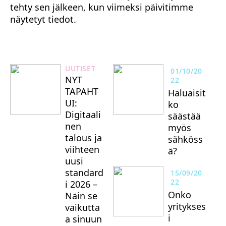
tehty sen jälkeen, kun viimeksi päivitimme
näytetyt tiedot.
UUTISET
01/10/20
NYT
22
TAPAHT
Haluaisit
UI:
ko
Digitaali
säästää
nen
myös
talous ja
sähköss
viihteen
ä?
uusi
standard
15/09/20
22
i 2026 –
Onko
Näin se
yritykses
vaikutta
i
a sinuun